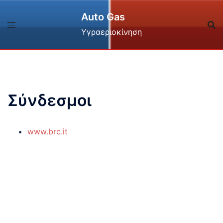
Skip
Auto Gas
to
content
Υγραεριοκίνηση
Σύνδεσμοι
www.brc.it